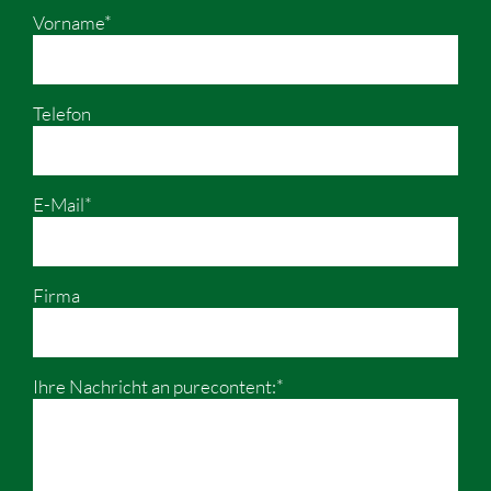
Vorname*
Telefon
E-Mail*
Firma
Ihre Nachricht an purecontent:*