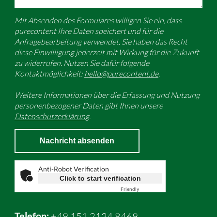
Mit Absenden des Formulares willigen Sie ein, dass
purecontent Ihre Daten speichert und für die
Anfragebearbeitung verwendet. Sie haben das Recht
diese Einwilligung jederzeit mit Wirkung für die Zukunft
zu widerrufen. Nutzen Sie dafür folgende
Kontaktmöglichkeit:
hello@purecontent.de
.
Weitere Informationen über die Erfassung und Nutzung
personenbezogener Daten gibt Ihnen unsere
Datenschutzerklärung
.
Anti-Robot Verification
Click to start verification
Friendly
Captcha ⇗
Telefon:
+49.151.2124 8469