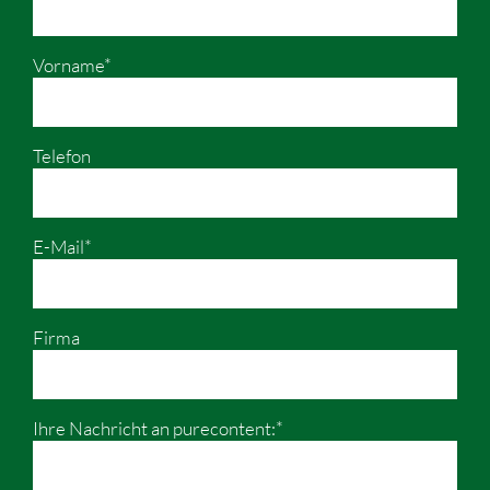
Vorname*
Telefon
E-Mail*
Firma
Ihre Nachricht an purecontent:*