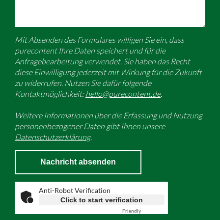
Mit Absenden des Formulares willigen Sie ein, dass
purecontent Ihre Daten speichert und für die
Anfragebearbeitung verwendet. Sie haben das Recht
diese Einwilligung jederzeit mit Wirkung für die Zukunft
zu widerrufen. Nutzen Sie dafür folgende
Kontaktmöglichkeit:
hello@purecontent.de
.
Weitere Informationen über die Erfassung und Nutzung
personenbezogener Daten gibt Ihnen unsere
Datenschutzerklärung
.
Anti-Robot Verification
Click to start verification
Friendly
Captcha ⇗